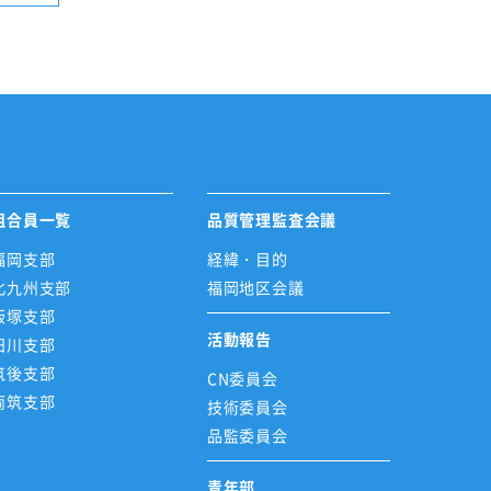
組合員一覧
品質管理監査会議
福岡支部
経緯・目的
北九州支部
福岡地区会議
飯塚支部
活動報告
田川支部
筑後支部
CN委員会
両筑支部
技術委員会
品監委員会
青年部