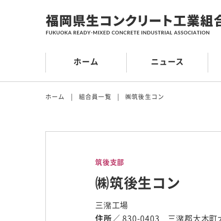
ホーム
ニュース
ホーム
組合員一覧
㈱筑後生コン
筑後支部
㈱筑後生コン
三潴工場
住所
／ 830-0403 三潴郡大木町大